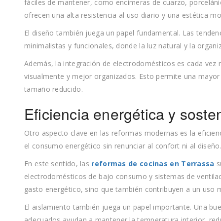
fáciles de mantener, como encimeras de cuarzo, porceláni
ofrecen una alta resistencia al uso diario y una estética m
El diseño también juega un papel fundamental. Las tendenci
minimalistas y funcionales, donde la luz natural y la organ
Además, la integración de electrodomésticos es cada vez 
visualmente y mejor organizados. Esto permite una mayor 
tamaño reducido.
Eficiencia energética y sosten
Otro aspecto clave en las reformas modernas es la eficienc
el consumo energético sin renunciar al confort ni al diseño
En este sentido, las
reformas de cocinas en Terrassa
s
electrodomésticos de bajo consumo y sistemas de ventilaci
gasto energético, sino que también contribuyen a un uso m
El aislamiento también juega un papel importante. Una buen
adecuados ayudan a mantener la temperatura interior, redu