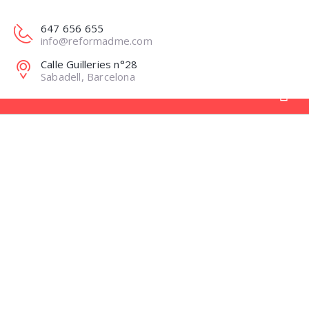
647 656 655
info@reformadme.com
Calle Guilleries n°28
Sabadell, Barcelona
¿POR QUÉ APOSTAR
POR LAS
REFORMAS
INTEGRALES?