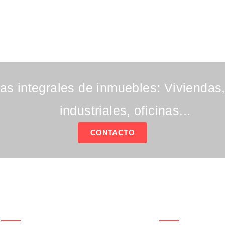
as integrales de inmuebles: Viviendas
industriales, oficinas...
CONTACTO
Empresa De
Páginas De
Reformas
Interés