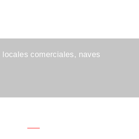
, locales comerciales, naves
Datos De Contacto
Dirección: Calle Guilleries nº 28