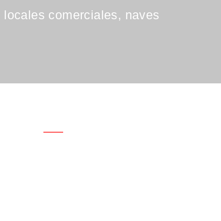
, locales comerciales, naves
Datos De Contacto
Dirección: Calle Guilleries nº 28
Teléfono: 647 656 655
Email: info@reformadme.com