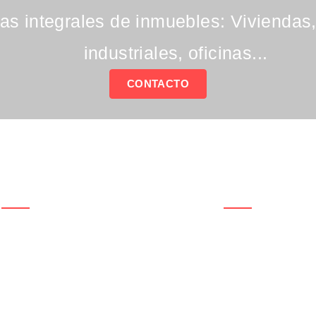
as integrales de inmuebles: Viviendas
industriales, oficinas...
CONTACTO
Empresa De
Páginas De
Reformas
Interés
Política de
- Reformas de cocina
privacidad
Política de Cookies
- Reformas integrales
Mapa del Sitio
- Pladur