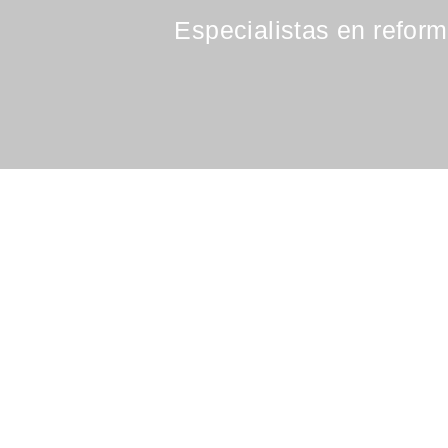
Especialistas en reform
Empresa de reformas integrales
de sabadell, especializada en
reformas de todo tipo: pladur,
parquet, pintura, carpintería,
aluminio, reformas de cocina...
Trabajamos con las mejores
técnicas y materiales y ofrecemos
precios muy competitivos.