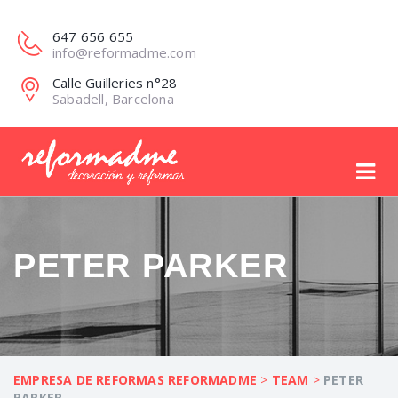
647 656 655
info@reformadme.com
Calle Guilleries n°28
Sabadell, Barcelona
PETER PARKER
EMPRESA DE REFORMAS REFORMADME
>
TEAM
>
PETER
PARKER