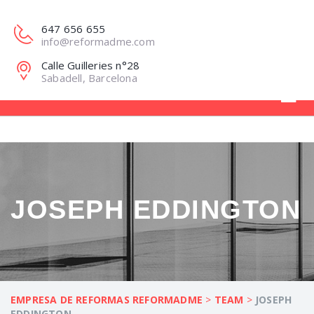
647 656 655
info@reformadme.com
Calle Guilleries n°28
Sabadell, Barcelona
JOSEPH EDDINGTON
EMPRESA DE REFORMAS REFORMADME
>
TEAM
>
JOSEPH
EDDINGTON