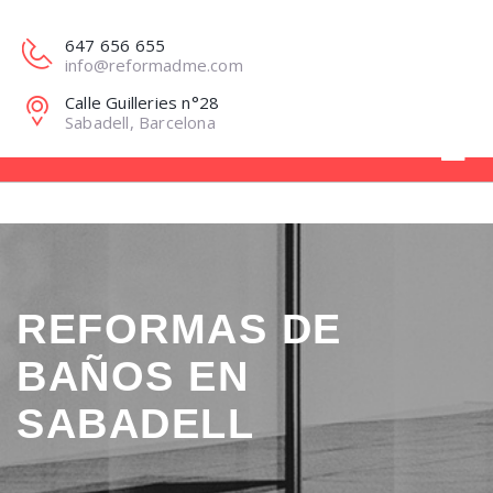
647 656 655
info@reformadme.com
Calle Guilleries n°28
Sabadell, Barcelona
REFORMAS DE
BAÑOS EN
SABADELL